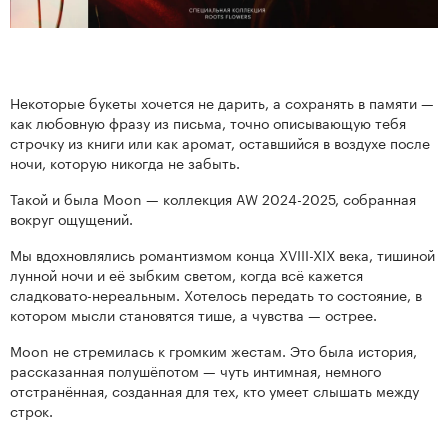
нтам
Некоторые букеты хочется не дарить, а сохранять в памяти —
как любовную фразу из письма, точно описывающую тебя
строчку из книги или как аромат, оставшийся в воздухе после
22
ночи, которую никогда не забыть.
Такой и была Moon — коллекция AW 2024-2025, собранная
вокруг ощущений.
Мы вдохновлялись романтизмом конца XVIII-XIX века, тишиной
лунной ночи и её зыбким светом, когда всё кажется
сладковато-нереальным. Хотелось передать то состояние, в
котором мысли становятся тише, а чувства — острее.
Kenzan
Collection
Moon не стремилась к громким жестам. Это была история,
рассказанная полушёпотом — чуть интимная, немного
отстранённая, созданная для тех, кто умеет слышать между
строк.