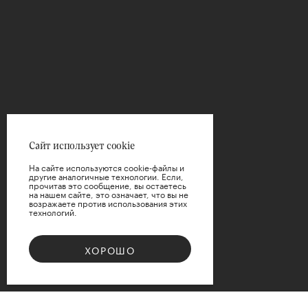
Сайт использует cookie
На сайте используются cookie-файлы и
другие аналогичные технологии. Если,
прочитав это сообщение, вы остаетесь
на нашем сайте, это означает, что вы не
возражаете против использования этих
технологий.
ХОРОШО