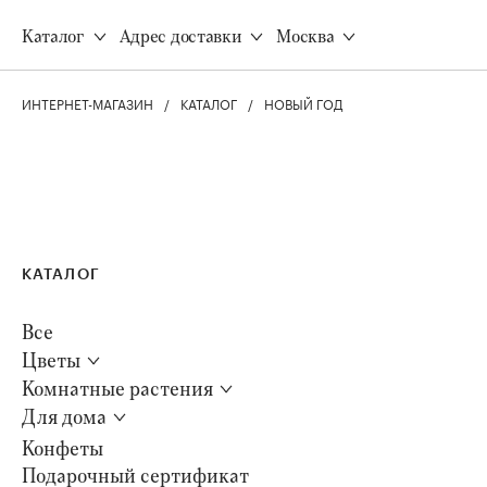
Доставка
Все товары
Каталог
Адрес доставки
Москва
Оплата
Акции
Программа лояльности
Все виды растений
Корпоративным клиентам
ИНТЕРНЕТ-МАГАЗИН
КАТАЛОГ
НОВЫЙ ГОД
Неприхотливые растени
Инструкция свежести
Безопасно для животных
Уход за растениями
Цветущие
Q&A
Для дома
КАТАЛОГ
Все товары
Ароматные свечи
Все
Наборы свечей
Цветы
Диффузоры
8 (495) 120-77-22
Комнатные растения
Вазы для цветов
Для дома
Конфеты
Подарочный сертификат