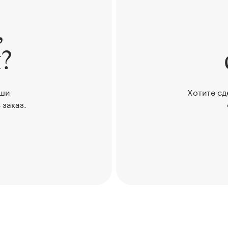
,
?
аши
Хотите сд
 заказ.