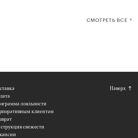
СМОТРЕТЬ ВСЕ
ставка
Наверх
лата
ограмма лояльности
рпоративным клиентам
зврат
струкция свежести
кансии