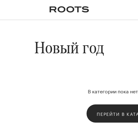
✕
Крупномеры
Пальмы
Кашпо и горшки для
растений
я
Ампельные
Новый год
В категории пока не
ПЕРЕЙТИ В КАТ