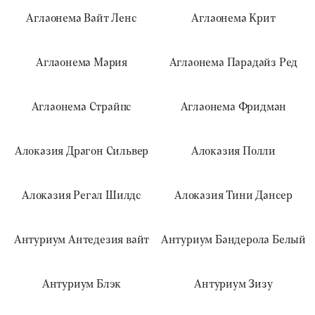
Аглаонема Вайт Ленс
Аглаонема Крит
Аглаонема Мария
Аглаонема Парадайз Ред
Аглаонема Страйпс
Аглаонема Фридман
Алоказия Драгон Сильвер
Алоказия Полли
Алоказия Регал Шилдс
Алоказия Тини Дансер
Антуриум Антедезия вайт
Антуриум Бандерола Белый
Антуриум Блэк
Антуриум Зизу