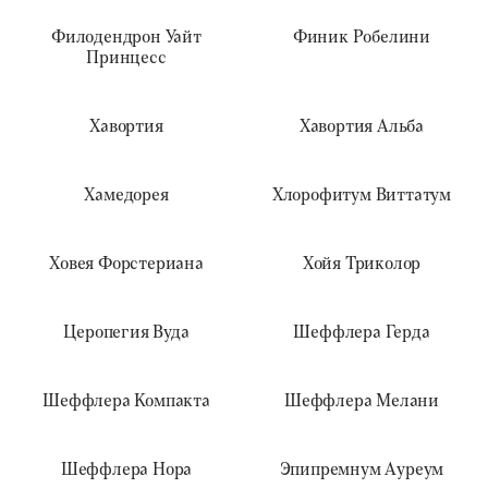
Филодендрон Уайт
Финик Робелини
Принцесс
Хавортия
Хавортия Альба
Хамедорея
Хлорофитум Виттатум
Ховея Форстериана
Хойя Триколор
Церопегия Вуда
Шеффлера Герда
Шеффлера Компакта
Шеффлера Мелани
Шеффлера Нора
Эпипремнум Ауреум