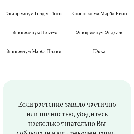
Эпипремнум Голден Лотос
Эпипремнум Марбл Квин
Эпипремнум Пиктус
Эпипремнум Энджой
Эпипренум Марбл Планет
Юкка
Если растение завяло частично
или полностью,
убедитесь
насколько тщательно Вы
соблюдали
наши рекомендации.