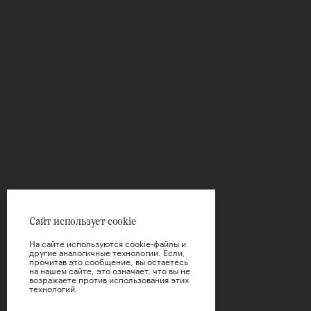
Сайт использует cookie
На сайте используются cookie-файлы и
другие аналогичные технологии. Если,
прочитав это сообщение, вы остаетесь
на нашем сайте, это означает, что вы не
возражаете против использования этих
технологий.