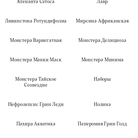
Ктенанта Сетоса
Лавр
Ливинстона Ротундифолиа
Мирсина Африканская
Монстера Вариегатная
Монстера Делициоза
Монстера Манки Маск
Монстера Минима
Монстера Тайское
Наборы
Созвездие
Нефролепсис Грин Леди
Нолина
Пахира Акватика
Пеперомия Грин Голд