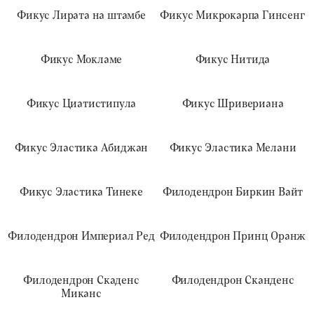
Фикус Лирата на штамбе
Фикус Микрокарпа Гинсенг
Фикус Мокламе
Фикус Нитида
Фикус Циатистипула
Фикус Шривериана
Фикус Эластика Абиджан
Фикус Эластика Мелани
Фикус Эластика Тинеке
Филодендрон Биркин Вайт
Филодендрон Империал Ред
Филодендрон Принц Оранж
Филодендрон Скаденс
Филодендрон Сканденс
Миканс