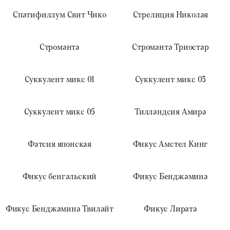
Спатифиллум Свит Чико
Стрелиция Николая
Строманта
Строманта Триостар
Суккулент микс 01
Суккулент микс 03
Суккулент микс 05
Тилландсия Амира
Фатсия японская
Фикус Амстел Кинг
Фикус бенгальский
Фикус Бенджамина
Фикус Бенджамина Твилайт
Фикус Лирата