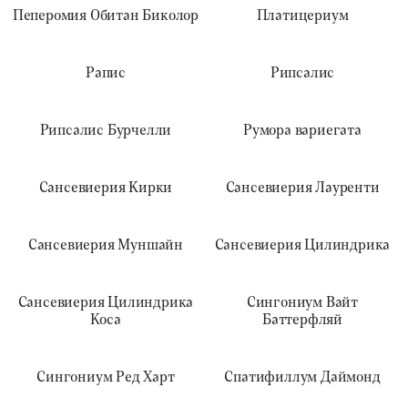
Пеперомия Обитан Биколор
Платицериум
Рапис
Рипсалис
Рипсалис Бурчелли
Румора вариегата
Сансевиерия Кирки
Сансевиерия Лауренти
Сансевиерия Муншайн
Сансевиерия Цилиндрика
Сансевиерия Цилиндрика
Сингониум Вайт
Коса
Баттерфляй
Сингониум Ред Харт
Спатифиллум Даймонд