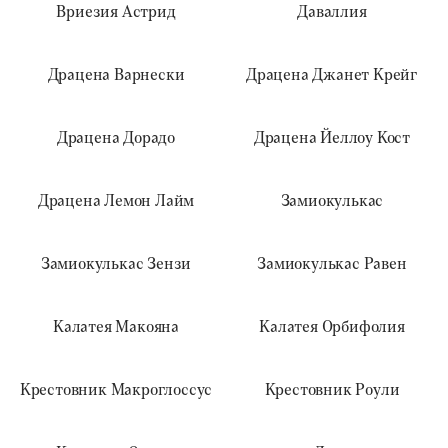
Вриезия Астрид
Даваллия
Драцена Варнески
Драцена Джанет Крейг
Драцена Дорадо
Драцена Йеллоу Кост
Драцена Лемон Лайм
Замиокулькас
Замиокулькас Зензи
Замиокулькас Равен
Калатея Макояна
Калатея Орбифолия
Крестовник Макроглоссус
Крестовник Роули