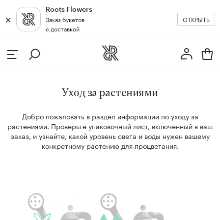
Roots Flowers
✕
✕
ОТКРЫТЬ
Заказ букетов
Москва
с доставкой
Профиль
Вход или регистрация
з
Уход за растениями
кат
Добро пожаловать в раздел информации по уходу
за
растениями. Проверьте упаковочный лист, включенный
в ваш
заказ, и узнайте, какой уровень света и воды нужен
вашему
конкретному растению для процветания.
и