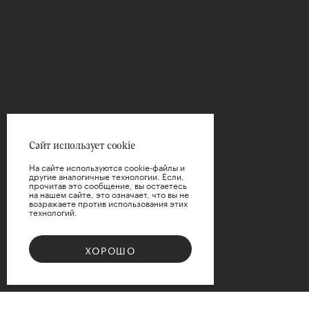
Цветы
ВЫБРАТЬ
Упаковка
ВЫБРАТЬ
Цена
Сайт использует cookie
На сайте используются cookie-файлы и
другие аналогичные технологии. Если,
прочитав это сообщение, вы остаетесь
на нашем сайте, это означает, что вы не
возражаете против использования этих
технологий.
ПРИМЕНИТЬ
ХОРОШО
СБРОСИТЬ