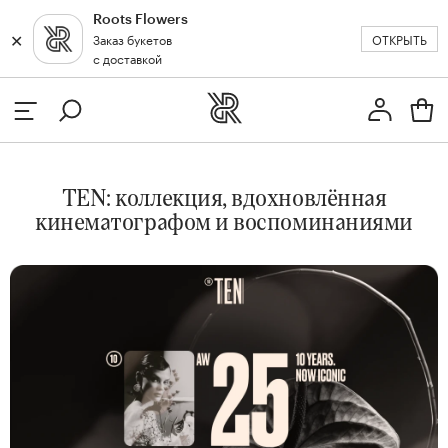
Roots Flowers
✕
✕
ОТКРЫТЬ
Заказ букетов
Москва
с доставкой
Профиль
Вход или регистрация
з
TEN: коллекция, вдохновлённая
кат
кинематографом и воспоминаниями
и