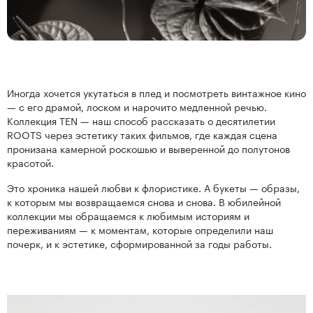
нтам
Иногда хочется укутаться в плед и посмотреть винтажное кино
22
— с его драмой, лоском и нарочито медленной речью.
Коллекция TEN — наш способ рассказать о десятилетии
ROOTS через эстетику таких фильмов, где каждая сцена
пронизана камерной роскошью и выверенной до полутонов
красотой.
Это хроника нашей любви к флористике. А букеты — образы,
к которым мы возвращаемся снова и снова. В юбилейной
коллекции мы обращаемся к любимым историям и
переживаниям — к моментам, которые определили наш
Kenzan
Collection
почерк, и к эстетике, сформированной за годы работы.