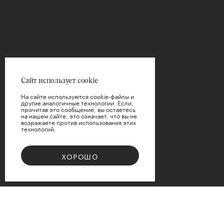
Сайт использует cookie
На сайте используются cookie-файлы и
другие аналогичные технологии. Если,
прочитав это сообщение, вы остаетесь
на нашем сайте, это означает, что вы не
возражаете против использования этих
технологий.
ХОРОШО
Bouquet 08