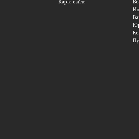
Карта сайта
Во
Ин
Ва
Юр
Ко
Пу