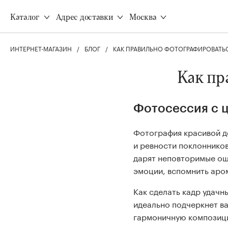
Доставка
Все товары
Каталог
Адрес доставки
Москва
Оплата
Акции
Программа лояльности
Все виды растений
Корпоративным клиентам
ИНТЕРНЕТ-МАГАЗИН
БЛОГ
КАК ПРАВИЛЬНО ФОТОГРАФИРОВАТЬС
Неприхотливые растени
Инструкция свежести
Безопасно для животных
Уход за растениями
Как пр
Цветущие
Q&A
Фотосессия с ц
Для дома
Фотография красивой де
Все товары
и ревности поклоннико
Ароматные свечи
дарят неповторимые ощ
Наборы свечей
эмоции, вспомнить аро
Диффузоры
8 (495) 120-77-22
Вазы для цветов
Как сделать кадр удачн
идеально подчеркнет в
гармоничную композиц