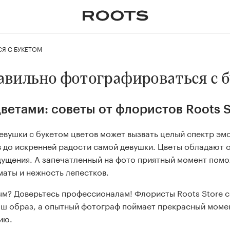
✕
Крупномеры
Пальмы
Кашпо и горшки для
растений
Я С БУКЕТОМ
я
Ампельные
авильно фотографироваться с 
ветами: советы от флористов Roots S
вушки с букетом цветов может вызвать целый спектр эмо
в до искренней радости самой девушки. Цветы обладают 
ущения. А запечатленный на фото приятный момент помо
маты и нежность лепестков.
ым? Доверьтесь профессионалам! Флористы Roots Store с
аш образ, а опытный фотограф поймает прекрасный момен
ию.