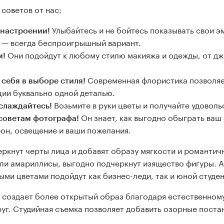
 советов от нас:
Улыбайтесь и не бойтесь показывать свои э
 настроении!
 — всегда беспроигрышный вариант.
Они подойдут к любому стилю макияжа и одежды, от дж
м!
Современная флористика позволяе
себя в выборе стиля!
ии буквально одной деталью.
Возьмите в руки цветы и получайте удоволь
аслаждайтесь!
Он знает, как выгодно обыграть ва
советам фотографа!
фон, освещение и ваши пожелания.
ркнут черты лица и добавят образу мягкости и романтич
или амариллисы, выгодно подчеркнут изящество фигуры. 
ми цветами подойдут как бизнес-леди, так и юной студен
 создает более открытый образ благодаря естественном
уг. Студийная съемка позволяет добавить озорные поста