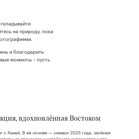
откладывайте
тесь на природу, пока
фотографиями.
день и благодарить
ивые моменты – пусть
лекция, вдохновлённая Востоком
г с Азией. В её основе — символ 2025 года, зелёная
мотивы из японского и китайского художественного