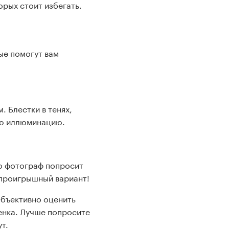
орых стоит избегать.
и
ые помогут вам
. Блестки в тенях,
кую иллюминацию.
то фотограф попросит
спроигрышный вариант!
Объективно оценить
енка. Лучше попросите
т.