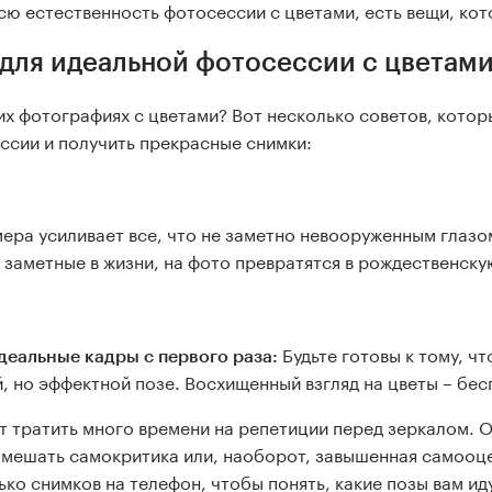
всю естественность фотосессии с цветами, есть вещи, кот
для идеальной фотосессии с цветам
х фотографиях с цветами? Вот несколько советов, котор
ссии и получить прекрасные снимки:
ера усиливает все, что не заметно невооруженным глазом
а заметные в жизни, на фото превратятся в рождественс
Будьте готовы к тому, ч
деальные кадры с первого раза:
й, но эффектной позе. Восхищенный взгляд на цветы – бе
т тратить много времени на репетиции перед зеркалом. 
омешать самокритика или, наоборот, завышенная самооц
ько снимков на телефон, чтобы понять, какие позы вам иду