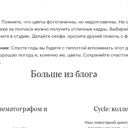
Помните, что цветы фотогеничны, но недолговечны. Не 
:
аже за полчаса можно получить отличные кадры. Выбирай
яните в студию. Делайте селфи, просите друзей помочь с 
Спустя годы вы будете с теплотой вспоминать этот 
ния:
орошую погоду и, конечно же, цветы. Сохраняйте счастл
.
Больше из блога
инематографом и
Cycle: кол
Наш новогодний диало
деревянная змея, и 