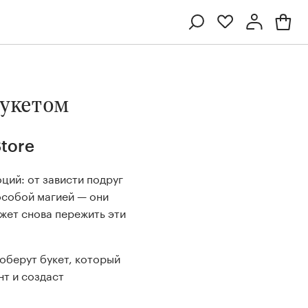
Профиль
Вход или регистрация
букетом
tore
ций: от зависти подруг
особой магией — они
жет снова пережить эти
Ten
Collection
Kenzan
Collection
оберут букет, который
т и создаст