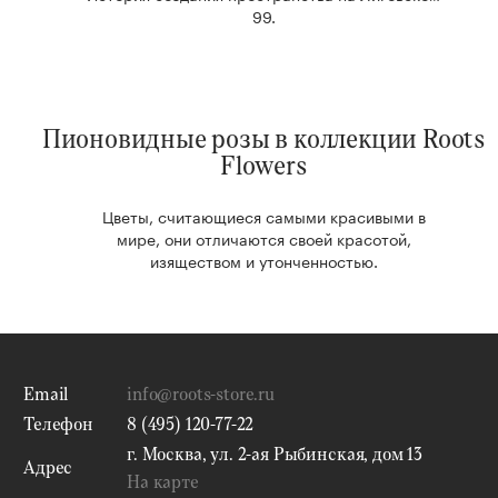
99.
Пионовидные розы в коллекции Roots
Flowers
Цветы, считающиеся самыми красивыми в
мире, они отличаются своей красотой,
изяществом и утонченностью.
Email
info@roots-store.ru
Телефон
8 (495) 120-77-22
г. Москва, ул. 2-ая Рыбинская, дом 13
Адрес
На карте