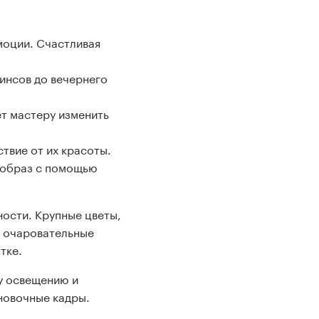
моции. Счастливая
инсов до вечернего
т мастеру изменить
ствие от их красоты.
ш образ с помощью
ности. Крупные цветы,
А очаровательные
тке.
у освещению и
новочные кадры.