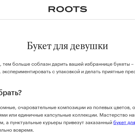
✕
Крупномеры
Пальмы
Кашпо и горшки для
растений
я
Ампельные
Букет для девушки
 тем больше соблазн дарить вашей избраннице букеты – 
, экспериментировать с упаковкой и делать приятные пр
брать?
омные, очаровательные композиции из полевых цветов, 
ями или единичные капсульные коллекции. Мастерство н
, а пунктуальные курьеры привезут заказанный
букет дл
ельно вовремя.