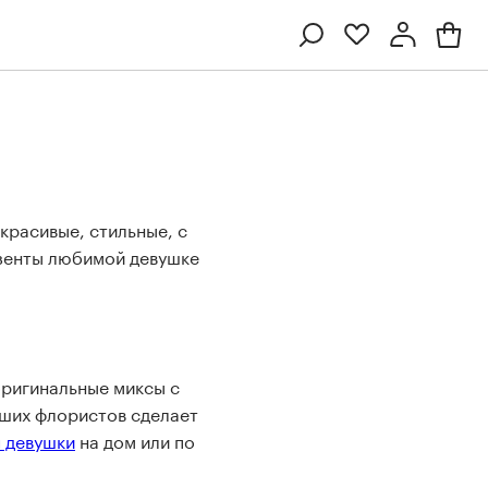
Профиль
Вход или регистрация
красивые, стильные, с
езенты любимой девушке
оригинальные миксы с
Ten
Collection
Kenzan
Collection
аших флористов сделает
я девушки
на дом или по