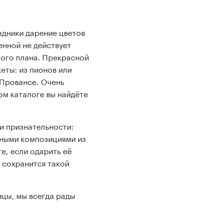
здники дарение цветов
енной не действует
бого плана. Прекрасной
еты: из пионов или
 Провансе. Очень
ом каталоге вы найдёте
и признательности:
рными композициями из
е, если одарить её
 сохранится такой
ицы, мы всегда рады