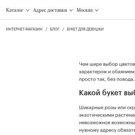
Доставка
Все товары
Каталог
Адрес доставки
Москва
Оплата
Акции
Программа лояльности
Все виды растений
Корпоративным клиентам
ИНТЕРНЕТ-МАГАЗИН
БЛОГ
БУКЕТ ДЛЯ ДЕВУШКИ
Неприхотливые растени
Инструкция свежести
Безопасно для животных
Уход за растениями
Цветущие
Q&A
Чем шире выбор цветов,
характером и обаянием
Для дома
просто так, без повода.
Все товары
Ароматные свечи
Какой букет вы
Наборы свечей
Диффузоры
Шикарные розы или скр
8 (495) 120-77-22
Вазы для цветов
экзотическими растени
невозможное возможным
нужному адресу обязат