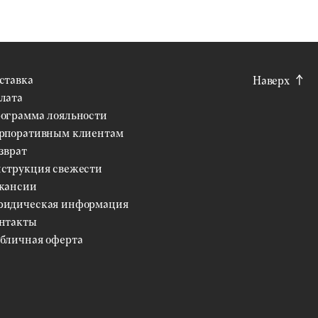
ставка
Наверх
лата
ограмма лояльности
рпоративным клиентам
зврат
струкция свежести
кансии
идическая информация
нтакты
бличная оферта