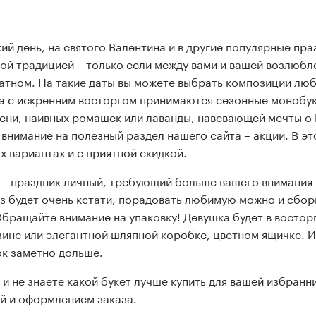
й день, на святого Валентина и в другие популярные пра
ой традицией – только если между вами и вашей возлюбл
атном. На такие даты вы можете выбрать композиции лю
а с искренним восторгом принимаются сезонные монобук
ени, наивных ромашек или лаванды, навевающей мечты о
нимание на полезный раздел нашего сайта – акции. В эт
х вариантах и с приятной скидкой.
 – праздник личный, требующий больше вашего внимания 
оз будет очень кстати, порадовать любимую можно и сбо
Обращайте внимание на упаковку! Девушка будет в восторг
ине или элегантной шляпной коробке, цветном ящичке. И
к заметно дольше.
 и не знаете какой букет лучше купить для вашей избранн
й и оформлением заказа.