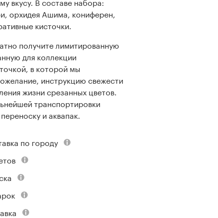
му вкусу. В составе набора:
, орхидея Ашима, кониферен,
оративные кисточки.
атно получите лимитированную
анную для коллекции
рточкой, в которой мы
ожелание, инструкцию свежести
ления жизни срезанных цветов.
льнейшей транспортировки
 переноску и аквапак.
тавка по городу
етов
ска
арок
авка