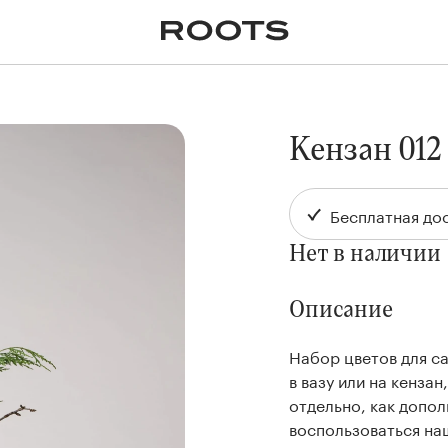
✕
Крупномеры
Пальмы
Кашпо и горшки для
растений
я
Ампельные
Кензан 012
Бесплатная дос
Нет в наличии
Описание
Набор цветов для с
в вазу или на кенза
отдельно, как допо
воспользоваться на