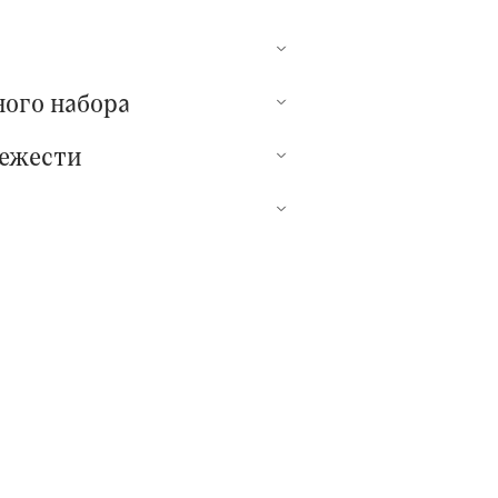
ного набора
вежести