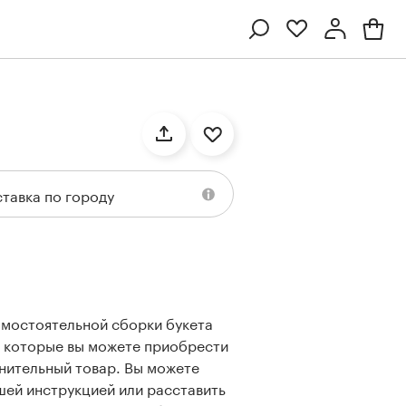
Профиль
Вход или регистрация
тавка по городу
амостоятельной сборки букета
Ten
Collection
Kenzan
Collection
н, которые вы можете приобрести
лнительный товар. Вы можете
шей инструкцией или расставить