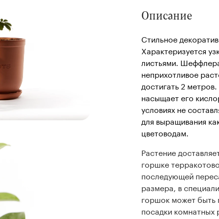
Описание
Стильное декоратив
Характеризуется уз
листьями. Шеффлер
неприхотливое раст
достигать 2 метров.
насыщает его кисло
условиях не составл
для выращивания ка
цветоводам.
Растение доставляе
горшке терракотово
последующей переса
размера, в специал
горшок может быть 
посадки комнатных 