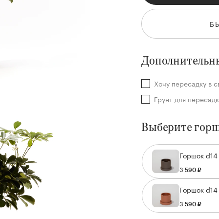
Б
Дополнительны
Хочу пересадку в
Грунт для переса
Выберите гор
Горшок d14
3 590 ₽
Горшок d14 
3 590 ₽