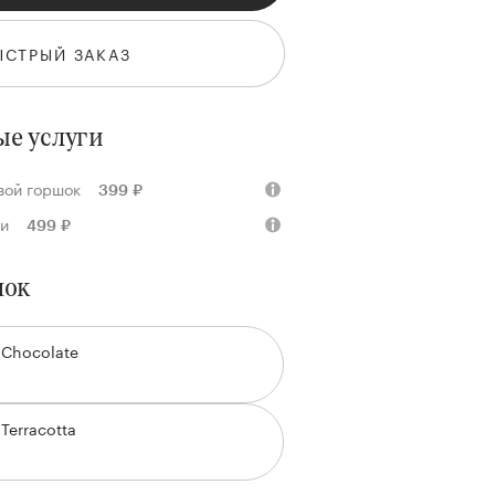
ЫСТРЫЙ ЗАКАЗ
е услуги
 свой горшок
399 ₽
дки
499 ₽
шок
 Chocolate
Terracotta