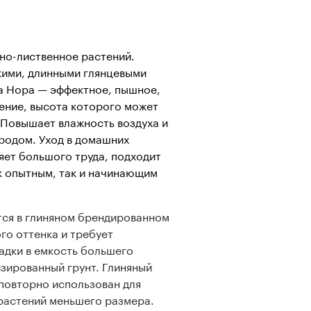
но-лиственное растений.
кими, длинными глянцевыми
а Нора — эффектное, пышное,
ение, высота которого может
 Повышает влажность воздуха и
родом. Уход в домашних
яет большого труда, подходит
к опытным, так и начинающим
тся в глиняном брендированном
го оттенка и требует
дки в емкость большего
изированный грунт. Глиняный
повторно использован для
растений меньшего размера.