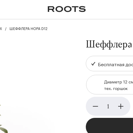
✕
Крупномеры
Пальмы
Кашпо и горшки для
растений
Х
ШЕФФЛЕРА НОРА D12
я
Ампельные
Шеффлера
Бесплатная дос
Диаметр 12 с
тех. горшок