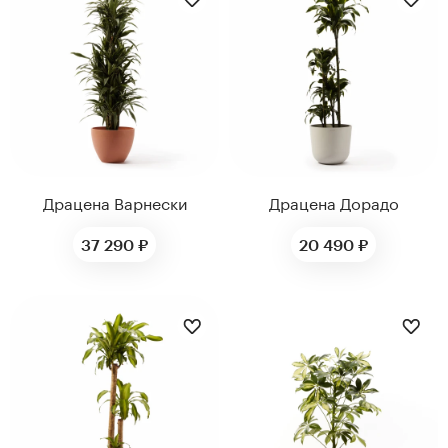
Драцена Варнески
Драцена Дорадо
37 290 ₽
20 490 ₽
ДИАМЕТР ГОРШКА,
ДИАМЕТР ГОРШКА,
СМ
СМ
21
12