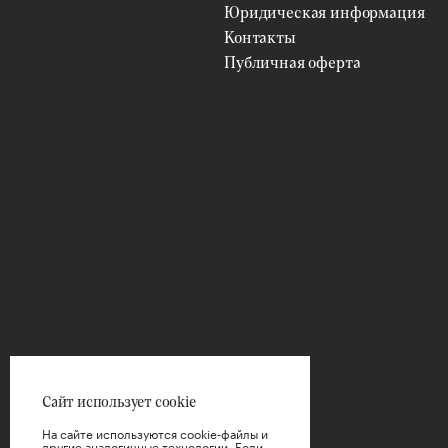
Юридическая информация
Контакты
Сложность ухода
ВЫБРАТЬ
Публичная оферта
Безопасность для детей
ВЫБРАТЬ
Полезность
ВЫБРАТЬ
Размещение
ВЫБРАТЬ
Размер
ВЫБРАТЬ
Цена
Сайт использует cookie
На сайте используются cookie-файлы и
другие аналогичные технологии. Если,