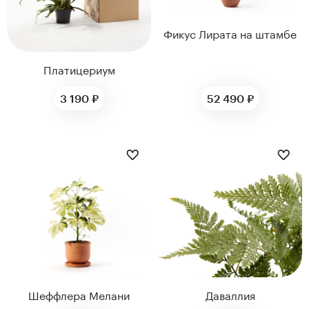
Фикус Лирата на штамбе
Платицериум
3 190 ₽
52 490 ₽
ДИАМЕТР ГОРШКА,
ДИАМЕТР ГОРШКА,
СМ
СМ
12
12
Шеффлера Мелани
Даваллия