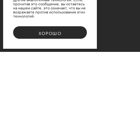
прочитав это сообщение, вы остаетесь
на нашем сайте, это означает, что вы не
возражаете против использования этих
технологий.
ПРИМЕНИТЬ
ХОРОШО
СБРОСИТЬ
Bouquet 08
Доступные варианты размеров
d12
d15
d17