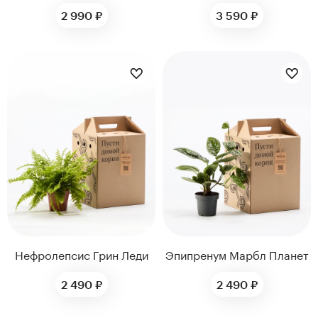
2 990 ₽
3 590 ₽
ДИАМЕТР ГОРШКА,
ДИАМЕТР ГОРШКА,
СМ
СМ
12
12
12
12
Нефролепсис Грин Леди
Эпипренум Марбл Планет
2 490 ₽
2 490 ₽