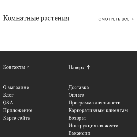
Уровень влажности
ВЫБРАТЬ
Комнатные растения
СМОТРЕТЬ ВСЕ
Уровень освещенности
ВЫБРАТЬ
Безопасность для животных
ВЫБРАТЬ
Тип растения
ВЫБРАТЬ
Контакты
Наверх
Для офиса
ВЫБРАТЬ
О магазине
Доставка
Блог
Оплата
Для дома
ВЫБРАТЬ
Q&A
Программа лояльности
Приложение
Корпоративным клиентам
В подарок
ВЫБРАТЬ
Карта сайта
Возврат
Инструкция свежести
Форма роста
Вакансии
ВЫБРАТЬ