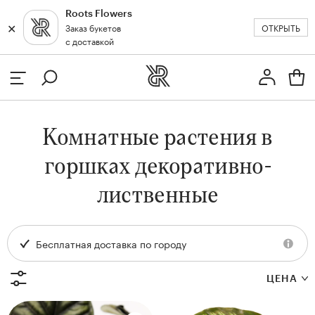
Roots Flowers
✕
✕
ОТКРЫТЬ
Заказ букетов
Москва
с доставкой
Профиль
Вход или регистрация
з
Комнатные растения в
кат
горшках декоративно-
лиственные
Бесплатная доставка по городу
ДИАМЕТР ГОРШКА,
ДИАМЕТР ГОРШКА,
ЦЕНА
СМ
СМ
12
12
и