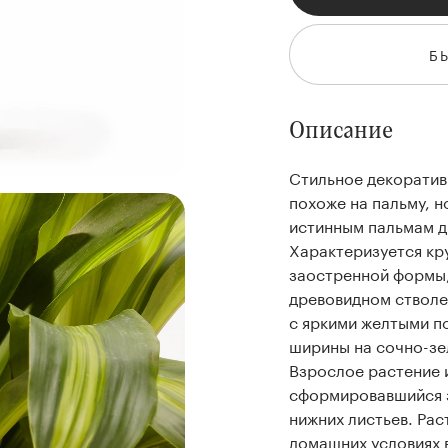
Б
Описание
Стильное декоратив
похоже на пальму, н
истинным пальмам д
Характеризуется кр
заостренной формы,
древовидном стволе
с яркими желтыми п
ширины на сочно-зе
Взрослое растение 
сформировавшийся з
нижних листьев. Рас
домашних условиях 