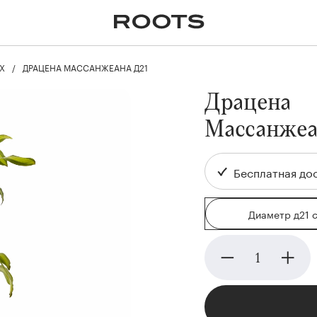
✕
Крупномеры
Пальмы
Кашпо и горшки для
растений
Х
ДРАЦЕНА МАССАНЖЕАНА Д21
я
Ампельные
Драцена
Массанжеа
Бесплатная дос
Диаметр д21 