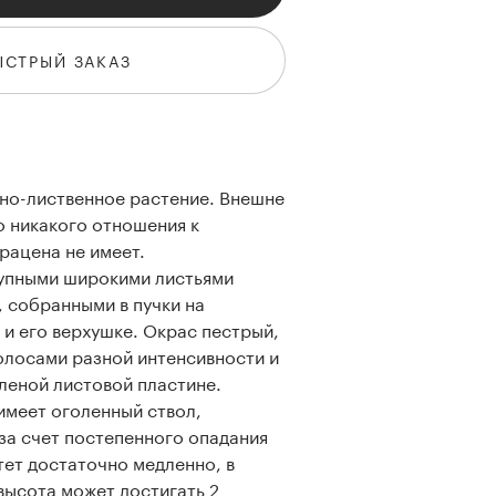
ЫСТРЫЙ ЗАКАЗ
но-лиственное растение. Внешне
о никакого отношения к
рацена не имеет.
упными широкими листьями
 собранными в пучки на
 и его верхушке. Окрас пестрый,
олосами разной интенсивности и
леной листовой пластине.
имеет оголенный ствол,
а счет постепенного опадания
тет достаточно медленно, в
высота может достигать 2