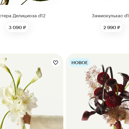
тера Делициоза d12
Замиокулькас d
3 090 ₽
2 990 ₽
НОВОЕ
ты букета:
Цветы букета: