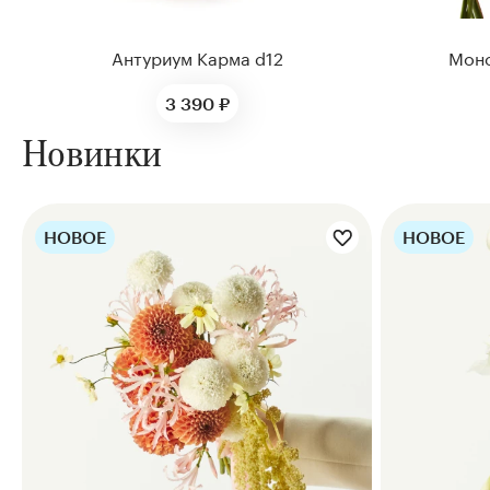
Антуриум Карма d12
Монс
3 390 ₽
Новинки
НОВОЕ
НОВОЕ
Цветы букета:
Цве