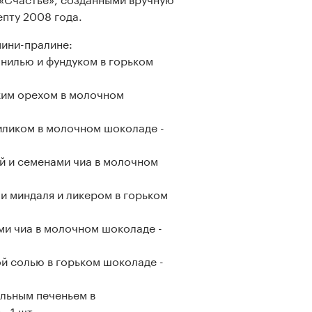
епту 2008 года.
мини-пралине:
анилью и фундуком в горьком
ким орехом в молочном
иликом в молочном шоколаде -
ой и семенами чиа в молочном
и миндаля и ликером в горьком
ми чиа в молочном шоколаде -
ой солью в горьком шоколаде -
альным печеньем в
- 1 шт.