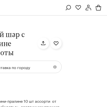
Профиль
Вход или регистрация
й шар с
ине
боты
тавка по городу
Ten
Collection
Kenzan
Collection
ини-пралине 10 шт ассорти от
«Счастье», созданными вручную