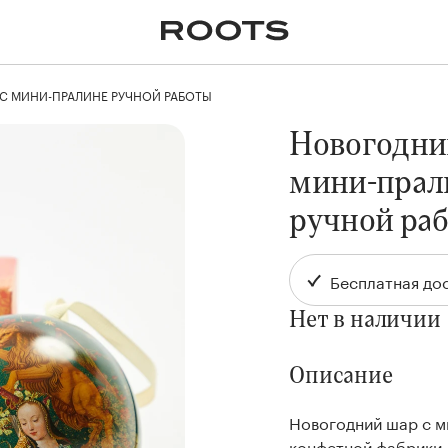
✕
Крупномеры
Пальмы
Кашпо и горшки для
растений
С МИНИ-ПРАЛИНЕ РУЧНОЙ РАБОТЫ
я
Ампельные
Новогодни
мини-прал
ручной ра
Бесплатная дос
Нет в наличии
Описание
Новогодний шар с м
конфетной фабрики 