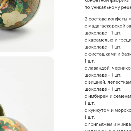
по уникальному рец
В составе конфеты 
с мадагаскарской в
шоколаде - 1 шт.
с карамелью и грец
шоколаде - 1 шт.
с фисташками и баз
1 шт.
с лавандой, черник
шоколаде - 1 шт.
с вишней, лепесткам
шоколаде - 1 шт.
с имбирем и семена
1 шт.
с кунжутом и морск
1 шт.
с грильяжем и минд
молочном шоколаде 