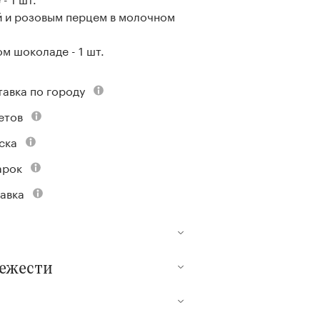
й и розовым перцем в молочном
м шоколаде - 1 шт.
тавка по городу
етов
ска
арок
авка
вежести