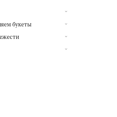
ляем букеты
вежести