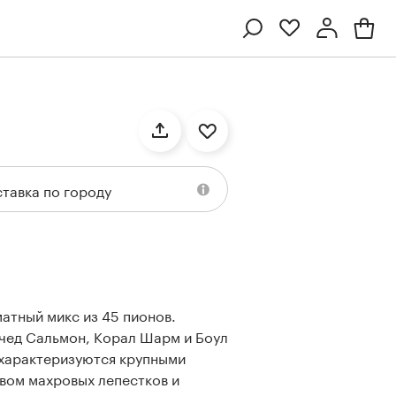
Профиль
Вход или регистрация
тавка по городу
атный микс из 45 пионов.
Ten
Collection
Kenzan
Collection
тчед Сальмон, Корал Шарм и Боул
 характеризуются крупными
вом махровых лепестков и