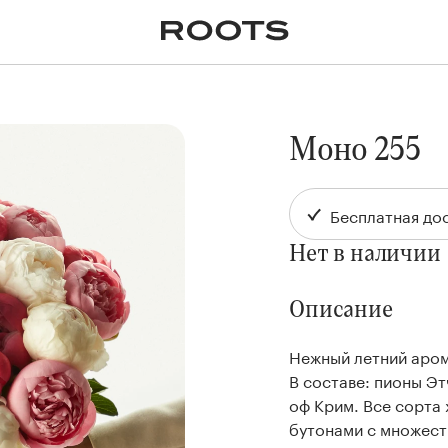
✕
Крупномеры
Пальмы
Кашпо и горшки для
растений
я
Ампельные
Моно 255
Бесплатная дос
Нет в наличии
Описание
Нежный летний аром
В составе: пионы Э
оф Крим. Все сорта
бутонами с множест