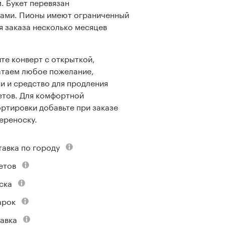
 Букет перевязан
тами. Пионы имеют ограниченный
я заказа несколько месяцев
те конверт с открыткой,
атаем любое пожелание,
и и средство для продления
етов. Для комфортной
ртировки добавьте при заказе
переноску.
тавка по городу
етов
ска
арок
авка