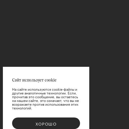
Сайт использует cookie
На сайте используются cookie-файлы и
другие аналогичные технологии. Если,
прочитав это сообщение, вы остаетесь
на нашем сайте, это означает, что вы не
возражаете против использования этих
технологий.
ХОРОШО