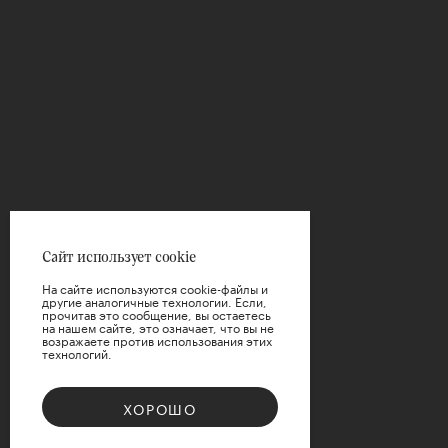
Сайт использует cookie
На сайте используются cookie-файлы и
другие аналогичные технологии. Если,
прочитав это сообщение, вы остаетесь
на нашем сайте, это означает, что вы не
возражаете против использования этих
технологий.
ХОРОШО