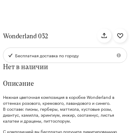
нтам
Wonderland 032
22
Бесплатная доставка по городу
Нет в наличии
Описание
Нежная цветочная композиция в коробке Wonderland в
Kenzan
оттенках розового, кремового, лавандового и синего.
Collection
В составе: пионы, герберы, маттиола, кустовые розы,
диантус, камилла, эрингиум, инжир, озотамнус, листья
калатеи и драцены, питтоспорум.
С композицией вы бесплатно получите лимитированную