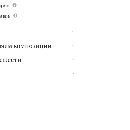
арок
авка
ляем композиции
вежести