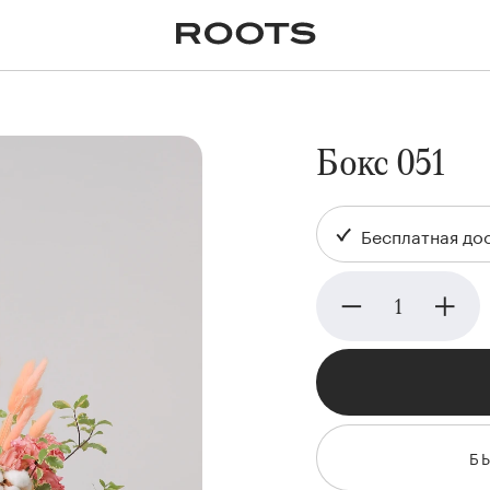
✕
Крупномеры
Пальмы
Кашпо и горшки для
растений
я
Ампельные
Бокс 051
Бесплатная дос
Б