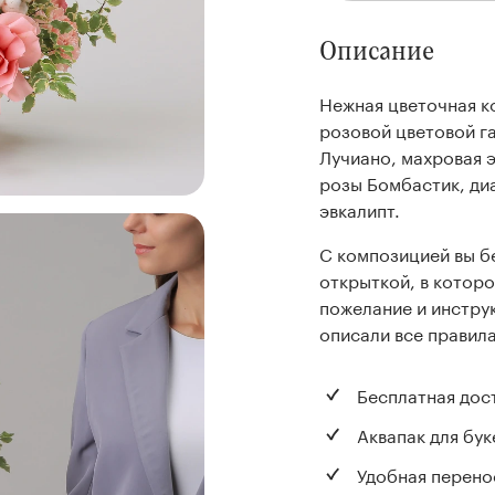
Описание
Нежная цветочная к
розовой цветовой га
Лучиано, махровая 
розы Бомбастик, диа
эвкaлипт.
С композицией вы б
открыткой, в котор
пожелание и инстру
описали все правила
Бесплатная дос
Аквапак для бук
Удобная перено