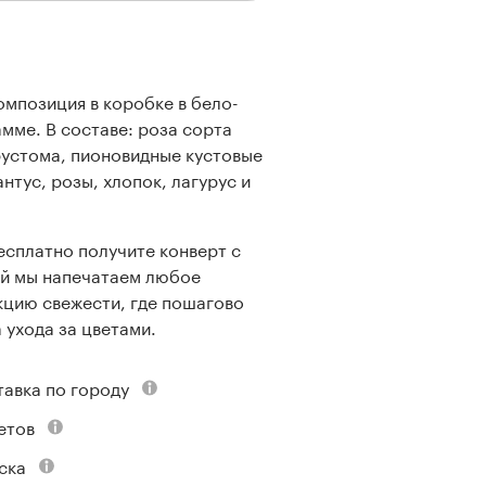
омпозиция в коробке в бело-
мме. В составе: роза сорта
эустома, пионовидные кустовые
нтус, розы, хлопок, лагурус и
есплатно получите конверт с
ой мы напечатаем любое
кцию свежести, где пошагово
 ухода за цветами.
тавка по городу
етов
ска