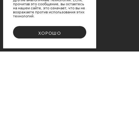
прочитав это сообщение, вы остаетесь
на нашем сайте, это означает, что вы не
возражаете против использования этих
технологий.
ХОРОШО
Bouquet 08
Доступные варианты размеров
d12
d15
d17