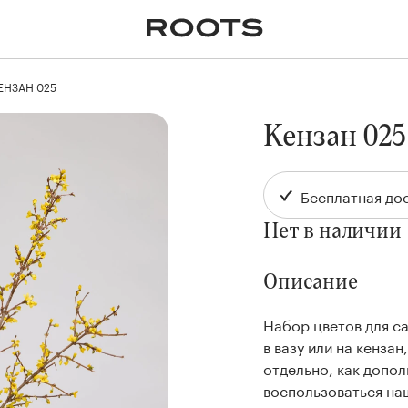
✕
Крупномеры
Пальмы
Кашпо и горшки для
растений
ЕНЗАН 025
я
Ампельные
Кензан 025
Бесплатная дос
Нет в наличии
Описание
Набор цветов для с
в вазу или на кенза
отдельно, как допо
воспользоваться на