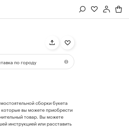
Профиль
Вход или регистрация
тавка по городу
амостоятельной сборки букета
Ten
Collection
Kenzan
Collection
н, которые вы можете приобрести
лнительный товар. Вы можете
шей инструкцией или расставить