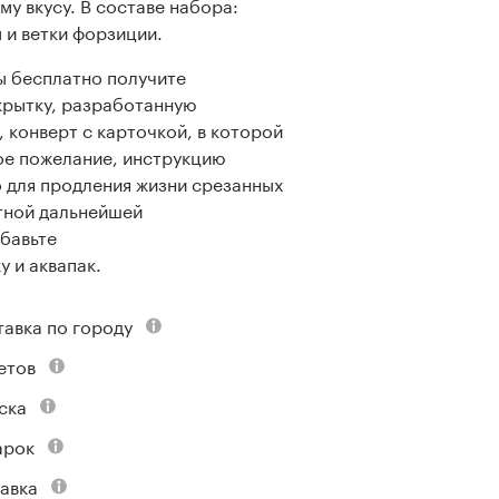
му вкусу. В составе набора:
 и ветки форзиции.
ы бесплатно получите
крытку, разработанную
, конверт с карточкой, в которой
ое пожелание, инструкцию
о для продления жизни срезанных
тной дальнейшей
бавьте
у и аквапак.
тавка по городу
етов
ска
арок
авка