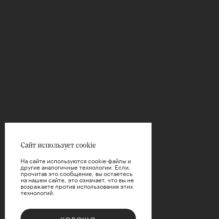
Сайт использует cookie
На сайте используются cookie-файлы и
другие аналогичные технологии. Если,
прочитав это сообщение, вы остаетесь
на нашем сайте, это означает, что вы не
возражаете против использования этих
технологий.