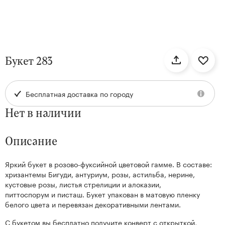
нтам
Букет 283
22
Бесплатная доставка по городу
Нет в наличии
Описание
Яркий букет в розово-фуксийной цветовой гамме. В составе:
Kenzan
хризантемы Бигуди, антуриум, розы, астильба, нерине,
Collection
кустовые розы, листья стрелиции и алоказии,
питтоспорум и писташ. Букет упакован в матовую пленку
белого цвета и перевязан декоративными лентами.
С букетом вы бесплатно получите конверт с открыткой,