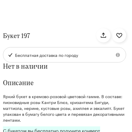
нтам
Букет 197
22
Бесплатная доставка по городу
Нет в наличии
Описание
Яркий букет в кремово-розовой цветовой гамме. В составе:
Kenzan
пионовидные розы Кантри Блюз, хризантема Бигуди,
Collection
маттиола, нерине, кустовые розы, ахиллея и эвкалипт. Букет
упакован в бумагу белого цвета и перевязан декоративными
лентами.
С букетом вы бесплатно получите конверт