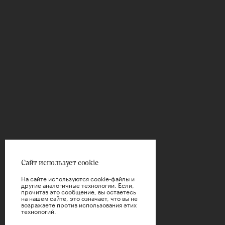
Сайт использует cookie
На сайте используются cookie-файлы и
другие аналогичные технологии. Если,
прочитав это сообщение, вы остаетесь
на нашем сайте, это означает, что вы не
возражаете против использования этих
технологий.