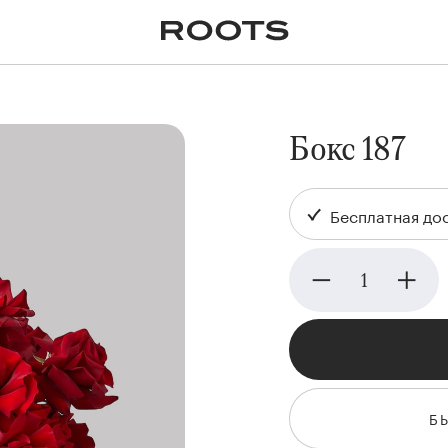
✕
Крупномеры
Пальмы
Кашпо и горшки для
растений
я
Ампельные
Бокс 187
Бесплатная дос
Б