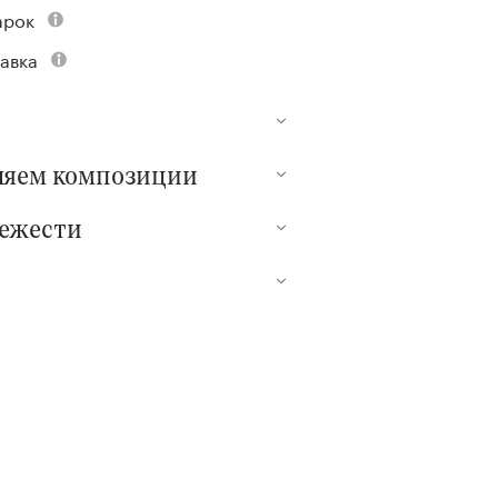
арок
авка
ляем композиции
вежести