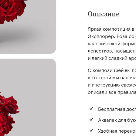
Описание
Яркая композиция в 
Эксплорер. Роза соч
классической формы
лепестков, насыщен
и легкий сладкий ар
С композицией вы п
в которой мы напеч
и инструкцию свеже
описали все правила
Бесплатная дос
Аквапак для бук
Удобная перено