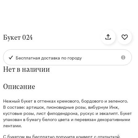
нтам
Букет 024
22
Бесплатная доставка по городу
Нет в наличии
Описание
Нежный букет в оттенках кремового, бордового и зеленого.
Kenzan
В составе: артишок, пионовидные розы, вибурнум Инж,
Collection
кустовые розы, лист филодендрона, рускус и эвкалипт. Букет
упакован в бумагу белого цвета и перевязан декоративными
лентами.
С букетом вы бесплатно получите конверт с открыткой,