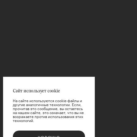
Сайт использует cookie
На сайте используются cookie-файлы и
другие аналогичные технологии. Если,
прочитав это сообщение, вы остаетесь
на нашем сайте, это означает, что вы не
возражаете против использования этих
технологий.