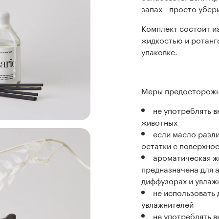
запах - просто убер
Комплект состоит и
жидкостью и ротанг
упаковке.
Меры предосторожн
не употреблять в
животных
если масло разл
остатки с поверхно
ароматическая ж
предназначена для 
диффузорах и увлаж
не использовать 
увлажнителей
не употреблять в