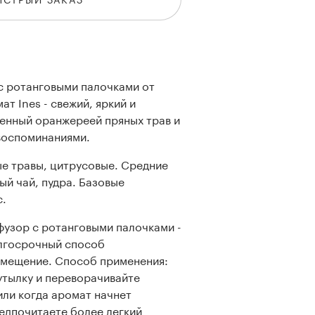
с ротанговыми палочками от
т Ines - свежий, яркий и
енный оранжереей пряных трав и
воспоминаниями.
ые травы, цитрусовые. Средние
ый чай, пудра. Базовые
с.
узор с ротанговыми палочками -
лгосрочный способ
омещение. Способ применения:
утылку и переворачивайте
или когда аромат начнет
редпочитаете более легкий