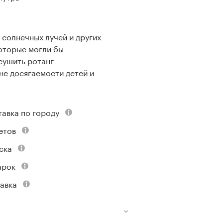
 солнечных лучей и других
которые могли бы
сушить ротанг
оне досягаемости детей и
тавка по городу
етов
ска
арок
авка