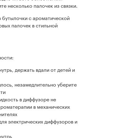
ите несколько палочек из связки.
з бутылочки с ароматической
овых палочек в стильной
ости:
нутрь, держать вдали от детей и
илось, незамедлительно уберите
сти
идкость в диффузоре не
ароматерапии в механических
нителях
для электрических диффузоров и
нутрь