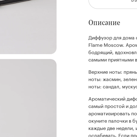
Описание
Диффузор для дома 
Flame Moscow. Арома
бодрящий, вдохновл
самыми приятными 
Верхние ноты: прян
ноты: жасмин, зелен
ноты: сандал, муску
Ароматический дифф
самый простой и до
ароматизировать п
окуните палочки в б
каждые две недели, 
ослабевать. Если п