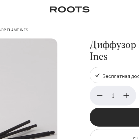
✕
Крупномеры
Пальмы
Кашпо и горшки для
растений
ОР FLAME INES
я
Ампельные
Диффузор
Ines
Бесплатная дос
Б