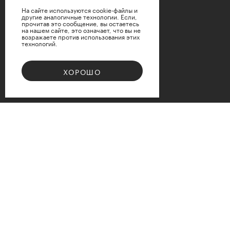
На сайте используются cookie-файлы и
другие аналогичные технологии. Если,
прочитав это сообщение, вы остаетесь
на нашем сайте, это означает, что вы не
возражаете против использования этих
технологий.
ХОРОШО
Bouquet 08
Доступные варианты размеров
d12
d15
d17