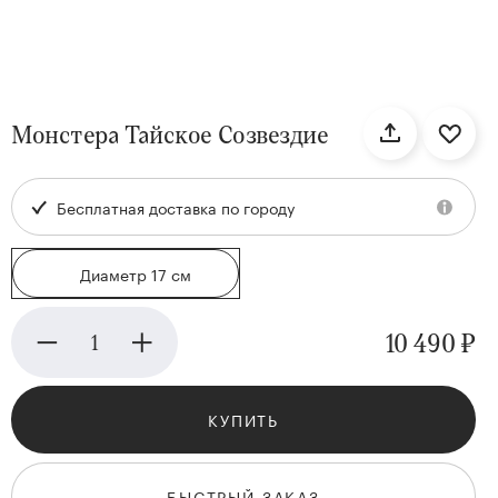
нтам
Монстера Тайское Созвездие
22
Бесплатная доставка по городу
Диаметр 17 см
10 490 ₽
Kenzan
Collection
КУПИТЬ
БЫСТРЫЙ ЗАКАЗ