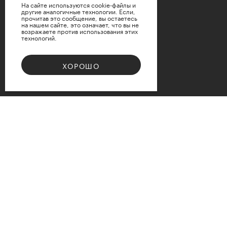
На сайте используются cookie-файлы и
другие аналогичные технологии. Если,
прочитав это сообщение, вы остаетесь
на нашем сайте, это означает, что вы не
возражаете против использования этих
технологий.
ХОРОШО
Bouquet 08
Доступные варианты размеров
d12
d15
d17