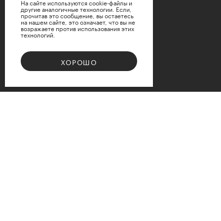
На сайте используются cookie-файлы и
другие аналогичные технологии. Если,
прочитав это сообщение, вы остаетесь
на нашем сайте, это означает, что вы не
возражаете против использования этих
технологий.
ХОРОШО
Bouquet 08
Доступные варианты размеров
d12
d15
d17