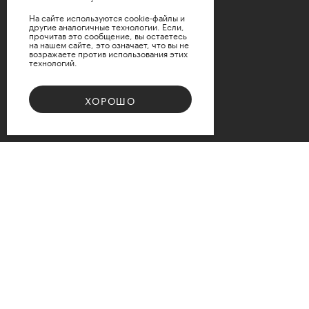
На сайте используются cookie-файлы и
другие аналогичные технологии. Если,
прочитав это сообщение, вы остаетесь
на нашем сайте, это означает, что вы не
возражаете против использования этих
технологий.
ХОРОШО
Bouquet 08
Доступные варианты размеров
d12
d15
d17