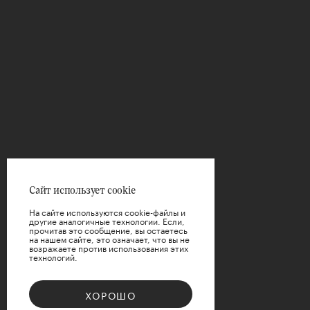
ФИЛЬТРЫ
Цветы
ВЫБРАТЬ
Упаковка
ВЫБРАТЬ
Цена
Сайт использует cookie
На сайте используются cookie-файлы и
другие аналогичные технологии. Если,
прочитав это сообщение, вы остаетесь
на нашем сайте, это означает, что вы не
возражаете против использования этих
технологий.
ПРИМЕНИТЬ
ХОРОШО
СБРОСИТЬ