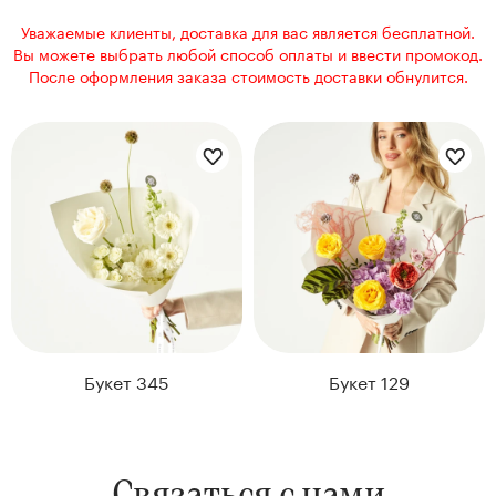
нтам
Уважаемые клиенты, доставка для вас является бесплатной.
Вы можете выбрать любой способ оплаты и ввести промокод.
После оформления заказа стоимость доставки обнулится.
Цветы букета:
Цветы букета:
22
Kenzan
Букет 345
Букет 129
Collection
Связаться с нами