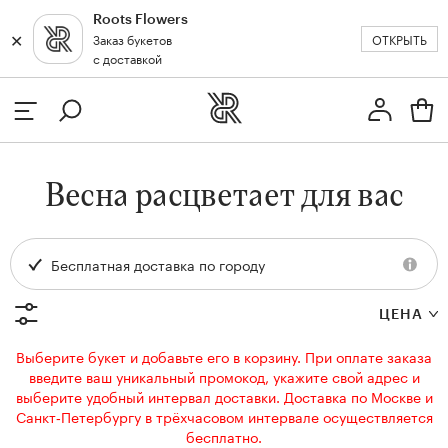
Roots Flowers
✕
✕
ОТКРЫТЬ
Заказ букетов
Москва
с доставкой
Профиль
Вход или регистрация
з
Весна расцветает для ваc
кат
Бесплатная доставка по городу
ЦЕНА
Выберите букет и добавьте его в корзину. При оплате заказа
введите ваш уникальный промокод, укажите свой адрес и
выберите удобный интервал доставки. Доставка по Москве и
Санкт‑Петербургу в трёхчасовом интервале осуществляется
бесплатно.
и