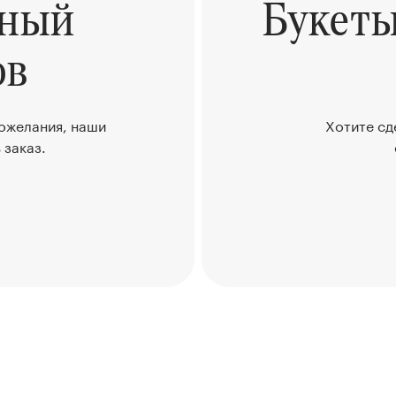
ьный
Букет
ов
пожелания, наши
Хотите сд
 заказ.