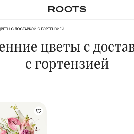
✕
Крупномеры
Пальмы
Кашпо и горшки для
растений
ЦВЕТЫ С ДОСТАВКОЙ С ГОРТЕНЗИЕЙ
я
Ампельные
енние цветы с доста
с гортензией
 букета: