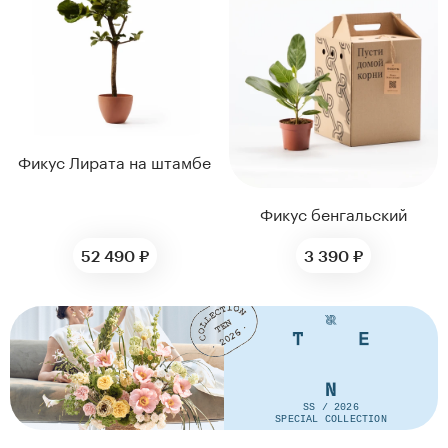
Фикус Лирата на штамбе
Фикус бенгальский
52 490 ₽
3 390 ₽
SS / 2026
ДИАМЕТР ГОРШКА,
ДИАМЕТР ГОРШКА,
SPECIAL COLLECTION
СМ
СМ