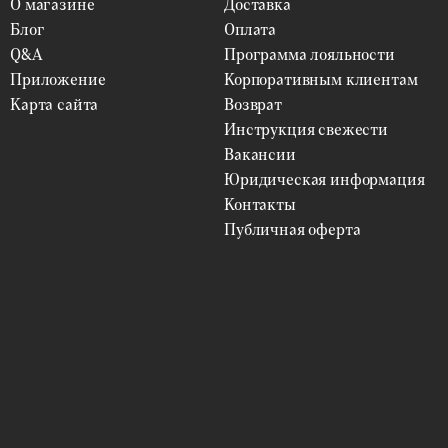
О магазине
Доставка
Блог
Оплата
Для дома
ВЫБРАТЬ
Q&A
Программа лояльности
Приложение
Корпоративным клиентам
В подарок
ВЫБРАТЬ
Карта сайта
Возврат
Инструкция свежести
Форма роста
Вакансии
ВЫБРАТЬ
Юридическая информация
Контакты
Сложность ухода
ВЫБРАТЬ
Публичная оферта
Безопасность для детей
ВЫБРАТЬ
Полезность
ВЫБРАТЬ
Размещение
ВЫБРАТЬ
Размер
ВЫБРАТЬ