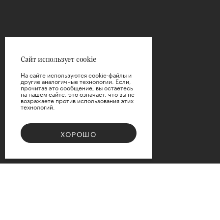
Цена
Сайт использует cookie
На сайте используются cookie-файлы и
другие аналогичные технологии. Если,
прочитав это сообщение, вы остаетесь
на нашем сайте, это означает, что вы не
возражаете против использования этих
технологий.
ПРИМЕНИТЬ
ХОРОШО
СБРОСИТЬ
Bouquet 08
Доступные варианты размеров