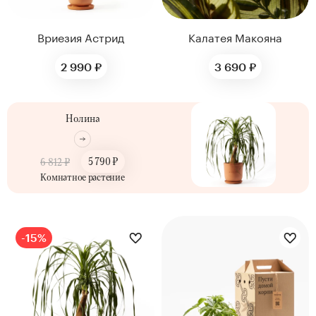
Вриезия Астрид
Калатея Макояна
2 990 ₽
3 690 ₽
Нолина
5 790 ₽
6 812 ₽
Комнатное растение
ДИАМЕТР ГОРШКА,
СМ
ДИАМЕТР ГОРШКА,
17
21
СМ
-15%
12
12
35