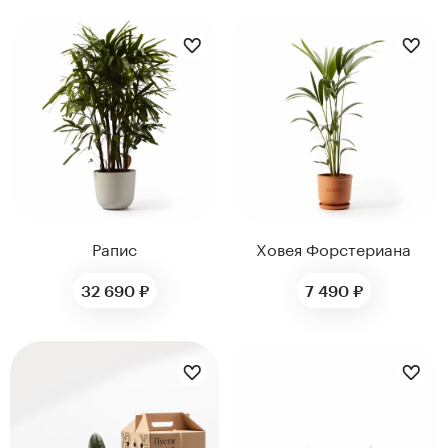
30
17
Рапис
Ховея Форстериана
32 690 ₽
7 490 ₽