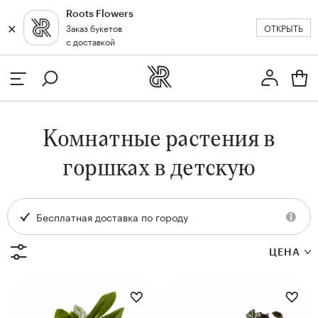
Roots Flowers
✕
✕
ОТКРЫТЬ
Заказ букетов
Москва
с доставкой
Профиль
Вход или регистрация
з
Комнатные растения в
кат
горшках в детскую
Бесплатная доставка по городу
ДИАМЕТР ГОРШКА,
ДИАМЕТР ГОРШКА,
ЦЕНА
СМ
СМ
17
12
и