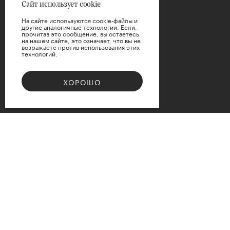
Сайт использует cookie
На сайте используются cookie-файлы и
другие аналогичные технологии. Если,
прочитав это сообщение, вы остаетесь
на нашем сайте, это означает, что вы не
возражаете против использования этих
технологий.
ПРИМЕНИТЬ
ХОРОШО
СБРОСИТЬ
Bouquet 08
Доступные варианты размеров
d12
d15
d17