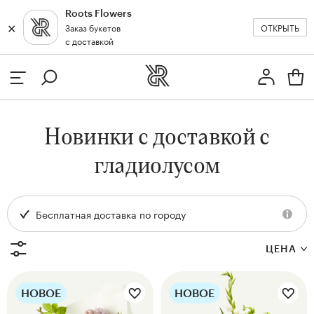
Roots Flowers
✕
✕
ОТКРЫТЬ
Заказ букетов
Москва
с доставкой
Профиль
Вход или регистрация
з
Новинки с доставкой с
кат
гладиолусом
Бесплатная доставка по городу
ЦЕНА
Цветы букета:
Цветы букета:
НОВОЕ
НОВОЕ
и