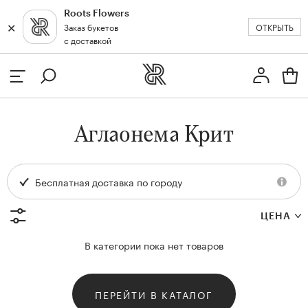
Roots Flowers
✕
✕
ОТКРЫТЬ
Заказ букетов
Москва
с доставкой
Профиль
Вход или регистрация
з
Аглаонема Крит
кат
Бесплатная доставка по городу
ЦЕНА
В категории пока нет товаров
ПЕРЕЙТИ В КАТАЛОГ
и