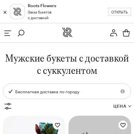
Roots Flowers
✕
✕
ОТКРЫТЬ
Заказ букетов
Москва
с доставкой
Профиль
Вход или регистрация
з
Мужские букеты с доставкой
кат
с суккулентом
Бесплатная доставка по городу
Цветы букета:
ЦЕНА
Цветы букета:
и