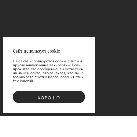
Упаковка
ВЫБРАТЬ
Цена
Сайт использует cookie
На сайте используются cookie-файлы и
другие аналогичные технологии. Если,
прочитав это сообщение, вы остаетесь
на нашем сайте, это означает, что вы не
возражаете против использования этих
технологий.
ПРИМЕНИТЬ
ХОРОШО
СБРОСИТЬ
Bouquet 08