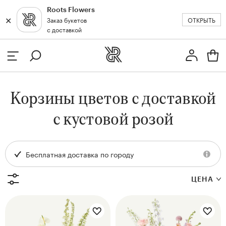
Roots Flowers
✕
✕
ОТКРЫТЬ
Заказ букетов
Москва
с доставкой
Профиль
Вход или регистрация
з
Корзины цветов с доставкой
кат
с кустовой розой
Бесплатная доставка по городу
ЦЕНА
Цветы букета:
Цветы букета:
и