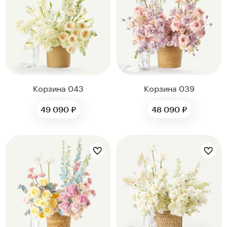
нтам
22
Корзина 043
Корзина 039
49 090 ₽
48 090 ₽
Цветы букета:
Цветы букета:
Kenzan
Collection