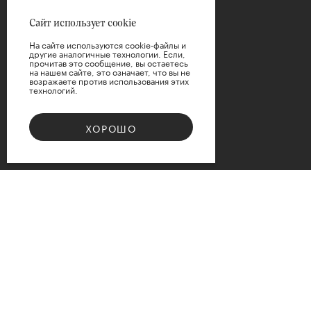
Сайт использует cookie
На сайте используются cookie-файлы и
другие аналогичные технологии. Если,
прочитав это сообщение, вы остаетесь
на нашем сайте, это означает, что вы не
возражаете против использования этих
технологий.
ПРИМЕНИТЬ
ХОРОШО
СБРОСИТЬ
Bouquet 08
Доступные варианты размеров
d12
d15
d17