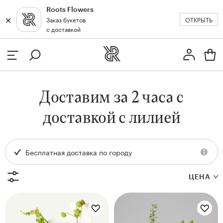
Roots Flowers
✕
✕
ОТКРЫТЬ
Заказ букетов
Москва
с доставкой
Профиль
Вход или регистрация
з
Доставим за 2 часа с
кат
доставкой с лилией
Бесплатная доставка по городу
ЦЕНА
Цветы букета:
Цветы букета:
и