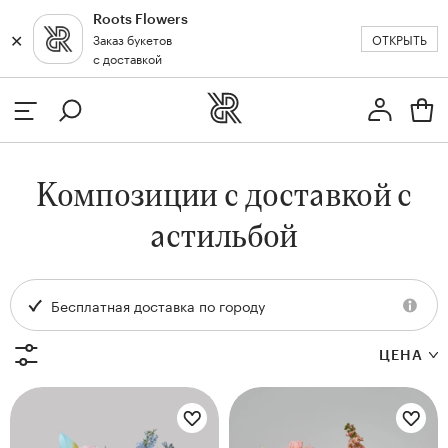
Roots Flowers
✕
✕
ОТКРЫТЬ
Заказ букетов
Москва
с доставкой
Профиль
Вход или регистрация
з
Композиции с доставкой с
кат
астильбой
Бесплатная доставка по городу
ЦЕНА
Цветы букета:
Цветы букета:
и