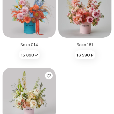
нтам
22
Бокс 014
Бокс 181
15 890 ₽
16 590 ₽
Цветы букета:
Kenzan
Collection