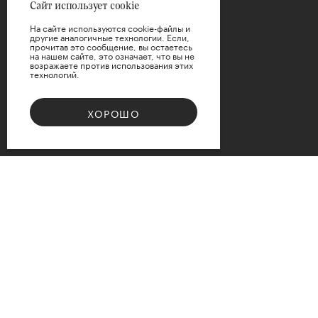
Сайт использует cookie
На сайте используются cookie-файлы и
другие аналогичные технологии. Если,
прочитав это сообщение, вы остаетесь
на нашем сайте, это означает, что вы не
возражаете против использования этих
технологий.
ПРИМЕНИТЬ
ХОРОШО
СБРОСИТЬ
Bouquet 08
Доступные варианты размеров
d12
d15
d17