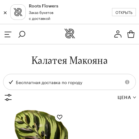
Roots Flowers
✕
✕
ОТКРЫТЬ
Заказ букетов
Москва
с доставкой
Профиль
Вход или регистрация
з
Калатея Макояна
кат
Бесплатная доставка по городу
ЦЕНА
и