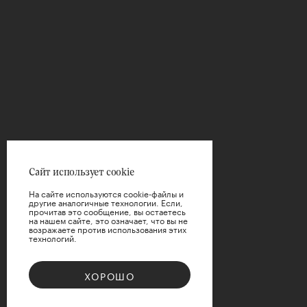
ФИЛЬТРЫ
Цена
Сайт использует cookie
На сайте используются cookie-файлы и
другие аналогичные технологии. Если,
прочитав это сообщение, вы остаетесь
на нашем сайте, это означает, что вы не
возражаете против использования этих
технологий.
ПРИМЕНИТЬ
ХОРОШО
СБРОСИТЬ