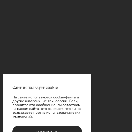
Сайт использует cookie
На сайте используются cookie-файлы и
другие аналогичные технологии. Если,
прочитав это сообщение, вы остаетесь
на нашем сайте, это означает, что вы не
возражаете против использования этих
технологий.