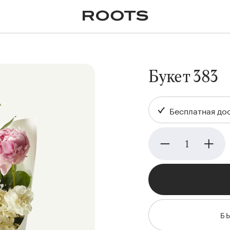
✕
Крупномеры
Пальмы
Кашпо и горшки для
растений
я
Ампельные
Букет 383
Бесплатная дос
Б