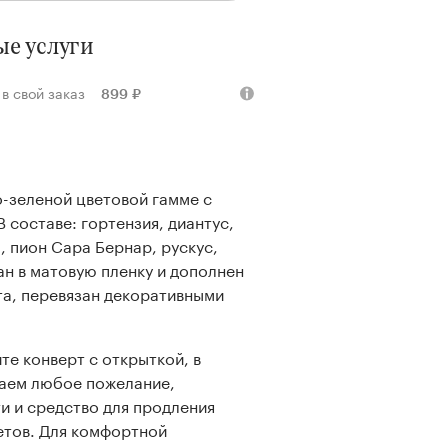
е услуги
у в свой заказ
899 ₽
о-зеленой цветовой гамме с
 составе: гортензия, диантус,
, пион Сара Бернар, рускус,
ан в матовую пленку и дополнен
та, перевязан декоративными
те конверт с открыткой, в
аем любое пожелание,
и и средство для продления
етов. Для комфортной