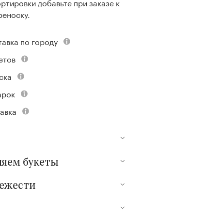
ртировки добавьте при заказе к
реноску.
тавка по городу
етов
ска
арок
авка
ляем букеты
вежести