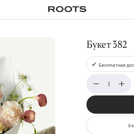
✕
Крупномеры
Пальмы
Кашпо и горшки для
растений
я
Ампельные
Букет 382
Бесплатная дос
Б