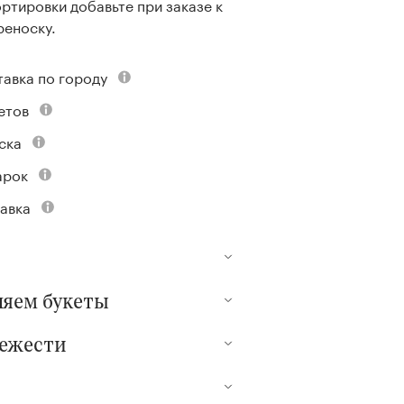
ртировки добавьте при заказе к
реноску.
тавка по городу
етов
ска
арок
авка
ляем букеты
вежести