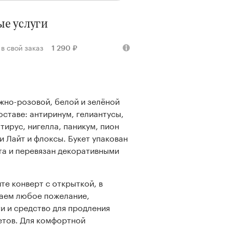
е услуги
у в свой заказ
1 290 ₽
ежно-розовой, белой и зелёной
оставе: антиринум, гелиантусы,
атирус, нигелла, паникум, пион
и Лайт и флоксы. Букет упакован
та и перевязан декоративными
те конверт с открыткой, в
аем любое пожелание,
и и средство для продления
етов. Для комфортной