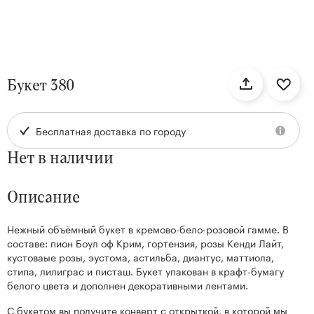
нтам
Букет 380
22
Бесплатная доставка по городу
Нет в наличии
Описание
Нежный объёмный букет в кремово-бело-розовой гамме. В
Kenzan
составе: пион Боул оф Крим, гортензия, розы Кенди Лайт,
Collection
кустоваые розы, эустома, астильба, диантус, маттиола,
стипа, лилиграс и писташ. Букет упакован в крафт-бумагу
белого цвета и дополнен декоративными лентами.
С букетом вы получите конверт с открыткой, в которой мы