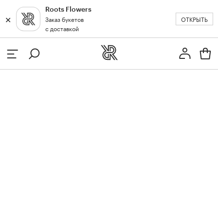
Roots Flowers
✕
✕
ОТКРЫТЬ
Заказ букетов
Москва
с доставкой
Профиль
Вход или регистрация
з
кат
и