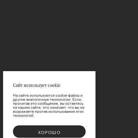
Сайт использует cookie
На сайте используются cookie-файлы и
другие аналогичные технологии. Если,
прочитав это сообщение, вы остаетесь
на нашем сайте, это означает, что вы не
возражаете против использования этих
технологий.
ХОРОШО