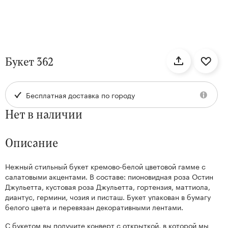
нтам
Букет 362
22
Бесплатная доставка по городу
Нет в наличии
Описание
Нежный стильный букет кремово-белой цветовой гамме с
Kenzan
салатовыми акцентами. В составе: пионовидная роза Остин
Collection
Джульетта, кустовая роза Джульетта, гортензия, маттиола,
диантус, гермини, чозия и писташ. Букет упакован в бумагу
белого цвета и перевязан декоративными лентами.
С букетом вы получите конверт с открыткой, в которой мы