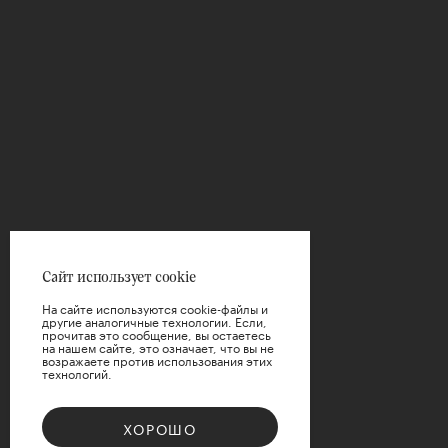
Сайт использует cookie
На сайте используются cookie-файлы и
другие аналогичные технологии. Если,
прочитав это сообщение, вы остаетесь
на нашем сайте, это означает, что вы не
возражаете против использования этих
технологий.
ХОРОШО