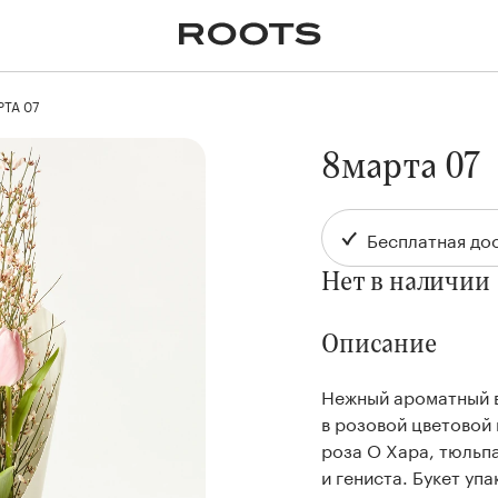
✕
Крупномеры
Пальмы
Кашпо и горшки для
растений
ТА 07
я
Ампельные
8марта 07
Бесплатная дос
Нет в наличии
Описание
Нежный ароматный в
в розовой цветовой 
роза О Хара, тюльпа
и гениста. Букет уп