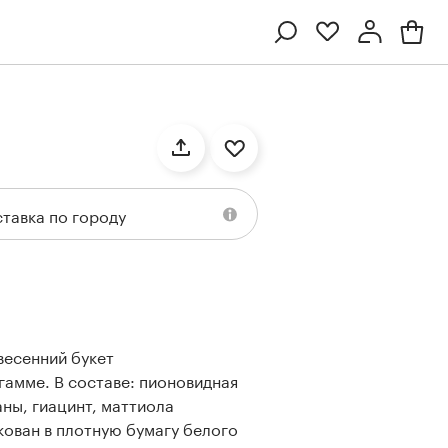
Профиль
Вход или регистрация
тавка по городу
есенний букет
Ten
Collection
Kenzan
Collection
гамме. В составе: пионовидная
ны, гиацинт, маттиола
акован в плотную бумагу белого