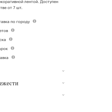
екоративной лентой. Доступен
тве от 7 шт.
тавка по городу
етов
ска
арок
авка
вежести