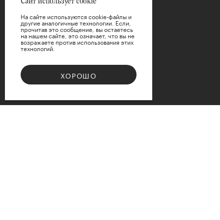
Сайт использует cookie
На сайте используются cookie-файлы и
другие аналогичные технологии. Если,
прочитав это сообщение, вы остаетесь
на нашем сайте, это означает, что вы не
возражаете против использования этих
технологий.
ХОРОШО
Bouquet 08
Доступные варианты размеров
d12
d15
d17