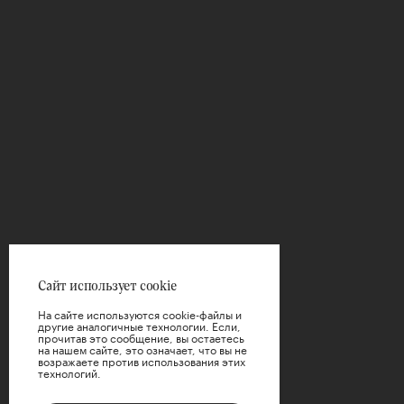
Сайт использует cookie
На сайте используются cookie-файлы и
другие аналогичные технологии. Если,
прочитав это сообщение, вы остаетесь
на нашем сайте, это означает, что вы не
возражаете против использования этих
технологий.