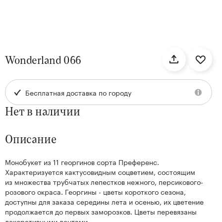
нтам
Wonderland 066
22
Бесплатная доставка по городу
Нет в наличии
Описание
Монобукет из 11 георгинов сорта Преференс.
Kenzan
Характеризуется кактусовидным соцветием, состоящим
Collection
из множества трубчатых лепестков нежного, персикового-
розового окраса. Георгины - цветы короткого сезона,
доступны для заказа середины лета и осенью, их цветение
продолжается до первых заморозков. Цветы перевязаны
декоративными лентами.