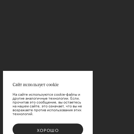
Сайт использует cookie
На сайте используются cookie-файлы и
другие аналогичные технологии. Если,
прочитав это сообщение, вы остаетесь
на нашем сайте, это означает, что вы не
возражаете против использования этих
технологий.
ХОРОШО