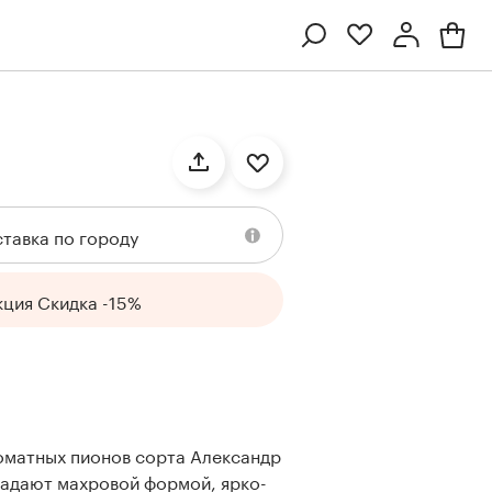
Профиль
Вход или регистрация
тавка по городу
кция Скидка -15%
Ten
Collection
Kenzan
Collection
оматных пионов сорта Александр
адают махровой формой, ярко-