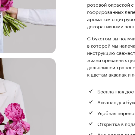
розовой окраской с
гофрированных лепе
ароматом с цитрусо
декоративными лент
С букетом вы получи
в которой мы напеч
инструкцию свежест
жизни срезанных цв
дальнейшей транспо
к цветам аквапак и 
Бесплатная дос
Аквапак для бук
Удобная перено
Открытка в под
Анонимная дост