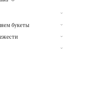
ляем букеты
вежести