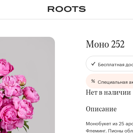
✕
Крупномеры
Пальмы
Кашпо и горшки для
растений
я
Ампельные
Моно 252
Бесплатная дос
Специальная а
Нет в наличии
Описание
Монобукет из 25 ар
Флеминг. Пионы обл