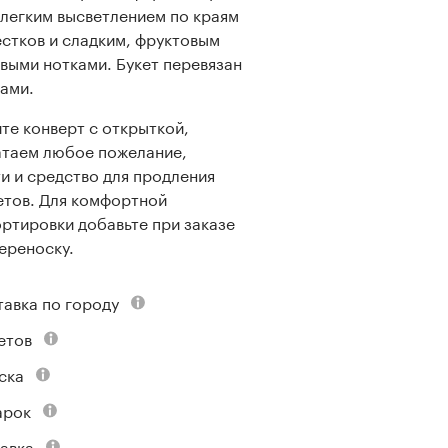
 легким высветлением по краям
стков и сладким, фруктовым
выми нотками. Букет перевязан
ами.
те конверт с открыткой,
атаем любое пожелание,
и и средство для продления
етов. Для комфортной
ртировки добавьте при заказе
переноску.
тавка по городу
етов
ска
арок
авка