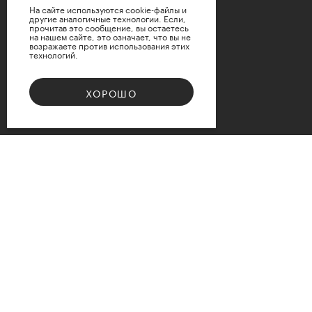
На сайте используются cookie-файлы и
другие аналогичные технологии. Если,
прочитав это сообщение, вы остаетесь
на нашем сайте, это означает, что вы не
возражаете против использования этих
технологий.
ХОРОШО
Bouquet 08
Доступные варианты размеров
d12
d15
d17