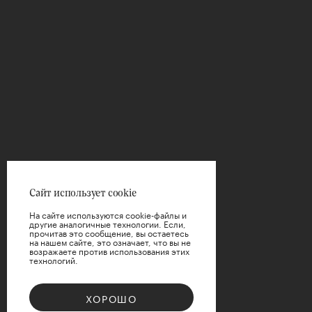
Сайт использует cookie
На сайте используются cookie-файлы и
другие аналогичные технологии. Если,
прочитав это сообщение, вы остаетесь
на нашем сайте, это означает, что вы не
возражаете против использования этих
технологий.
ХОРОШО