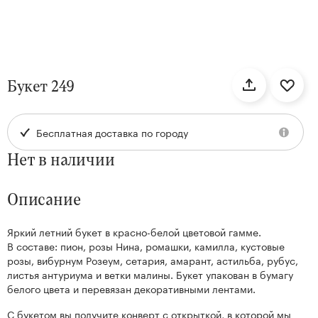
нтам
Букет 249
22
Бесплатная доставка по городу
Нет в наличии
Описание
Яркий летний букет в красно-белой цветовой гамме.
Kenzan
В составе: пион, розы Нина, ромашки, камилла, кустовые
Collection
розы, вибурнум Розеум, сетария, амарант, астильба, рубус,
листья антуриума и ветки малины. Букет упакован в бумагу
белого цвета и перевязан декоративными лентами.
С букетом вы получите конверт с открыткой, в которой мы