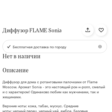
нтам
Диффузор FLAME Sonia
22
Бесплатная доставка по городу
Нет в наличии
Описание
Диффузор для дома с ротанговыми палочками от Flame
Kenzan
Moscow. Аромат Sonia - это настоящий рок-н-ролл, смелый
Collection
и с характером! Одинаково любим как мужчинами, так и
жещинами.
Верхние ноты: кожа, табак, мускус. Средние
ноты: черный перец, черный чай, амбра. Базовые